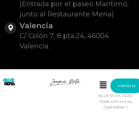
(Entrada por el paseo Marítimo,
junto al Restaurante Mena)
Valencia
C/ Colón 7, 8 pta.24, 46004
Valencia.
CONTACTA
BLUE ROTA 2026 |
Made with love by
Digitalidoso :)